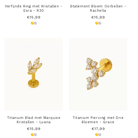
Verfijnde Ring met Kristallen -
Statement Bloem Oorbellen -
Esra - R30
Rachella
Normale
€15,99
Normale
€15,99
prijs
prijs
Titanium Blad met Marquise
Titanium Piercing met Drie
Kristallen - Luana
Bloemen - Grace
Normale
€15,99
Normale
€17,99
prijs
prijs