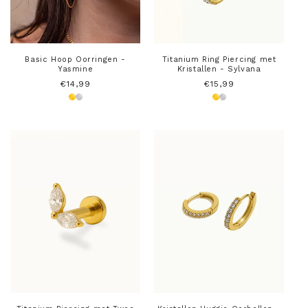
Basic Hoop Oorringen -
Titanium Ring Piercing met
Yasmine
Kristallen - Sylvana
Normale
€14,99
Normale
€15,99
prijs
prijs