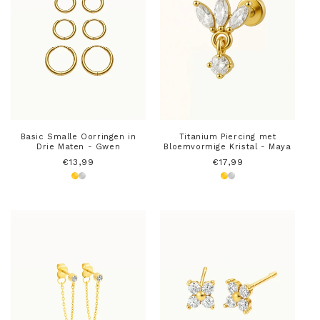
Basic Smalle Oorringen in
Titanium Piercing met
Drie Maten - Gwen
Bloemvormige Kristal - Maya
Normale
€13,99
Normale
€17,99
prijs
prijs