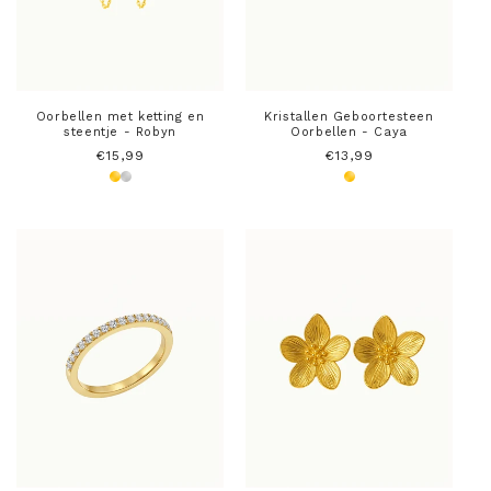
Oorbellen met ketting en
Kristallen Geboortesteen
steentje - Robyn
Oorbellen - Caya
Normale
€15,99
Normale
€13,99
prijs
prijs