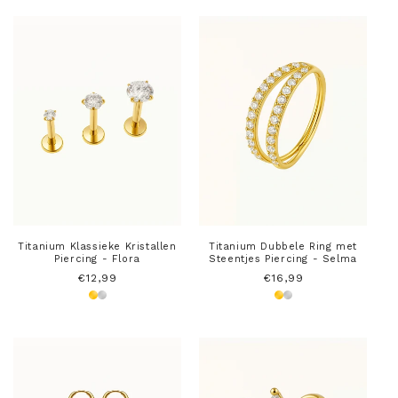
Titanium Klassieke Kristallen
Titanium Dubbele Ring met
Piercing - Flora
Steentjes Piercing - Selma
Normale
€12,99
Normale
€16,99
prijs
prijs