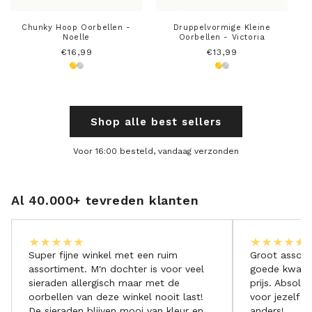
Chunky Hoop Oorbellen -
Druppelvormige Kleine
Noelle
Oorbellen - Victoria
Normale
€16,99
Normale
€13,99
prijs
prijs
Shop alle best sellers
Voor 16:00 besteld, vandaag verzonden
Al 40.000+ tevreden klanten
Super fijne winkel met een ruim
Groot assort
assortiment. M'n dochter is voor veel
goede kwalite
sieraden allergisch maar met de
prijs. Absolu
oorbellen van deze winkel nooit last!
voor jezelf 
De sieraden blijven mooi van kleur en
anders!