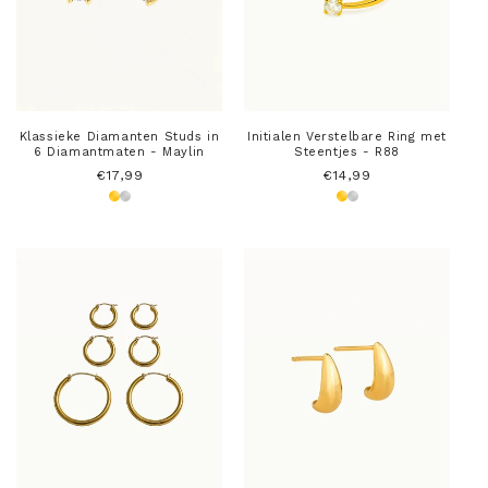
Klassieke Diamanten Studs in
Initialen Verstelbare Ring met
6 Diamantmaten - Maylin
Steentjes - R88
Normale
€17,99
Normale
€14,99
prijs
prijs