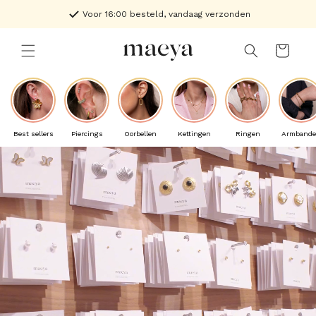
naar
Voor 16:00 besteld, vandaag verzonden
de
content
Winkelwagen
Best sellers
Piercings
Oorbellen
Kettingen
Ringen
Armband