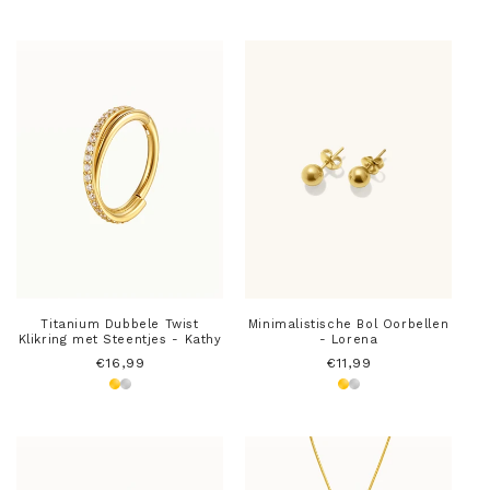
Titanium Dubbele Twist
Minimalistische Bol Oorbellen
Klikring met Steentjes - Kathy
- Lorena
Normale
€16,99
Normale
€11,99
prijs
prijs