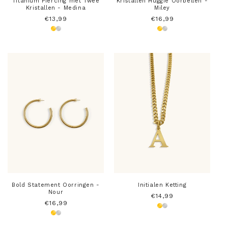
Titanium Piercing met Twee
Kristallen Huggie Oorbellen -
Kristallen - Medina
Miley
Normale
€13,99
Normale
€16,99
prijs
prijs
Bold Statement Oorringen -
Initialen Ketting
Nour
Normale
€14,99
Normale
€16,99
prijs
prijs