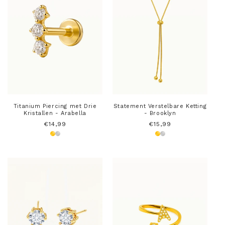
Titanium Piercing met Drie
Statement Verstelbare Ketting
Kristallen - Arabella
- Brooklyn
Normale
€14,99
Normale
€15,99
prijs
prijs